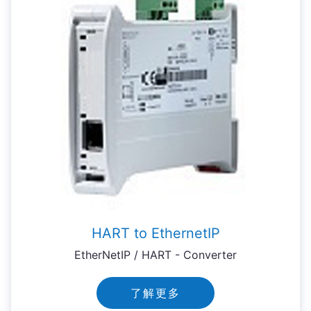
HART to EthernetIP
EtherNetIP / HART - Converter
了解更多