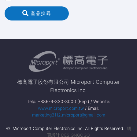
 產品搜尋
標高電子股份有限公司 Microport Computer
Electronics Inc.
Telp: +886-6-330-3000 (Rep.) / Website:
www.microport.com.tw
/ Email:
marketing3112.microport@gmail.com
© Microport Computer Electronics Inc. All Rights Reserved.
網
頁設計 DESIGNGOGO