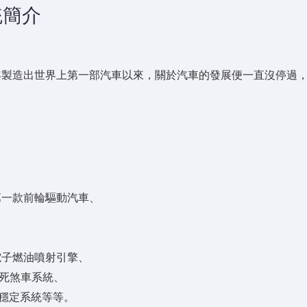
統簡介
於1885年製造出世界上第一部汽車以來，關於汽車的發展便一直沒
界第一款前輪驅動汽車、
出的電子燃油噴射引擎、
防鎖死煞車系統、
動態穩定系統等等。