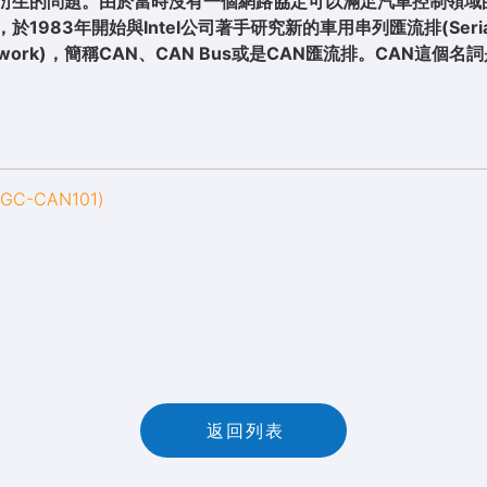
衍生的問題。由於當時沒有一個網路協定可以滿足汽車控制領域
公司，於1983年開始與Intel公司著手研究新的車用串列匯流排(Ser
 Network)，簡稱CAN、CAN Bus或是CAN匯流排。CAN這個名詞是
C-CAN101)
返
回
列
表
返回列表