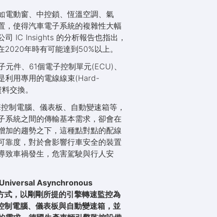
如電動窗、中控鎖、恆溫空調、氣
置，使得汽車電子系統的複雜性大幅
 Insights 的分析報告也指出，
在2020年時有可能達到50%以上。
個電子元件、61個電子控制單元(ECU)、
用專用的電線線束(Hard-
資料交換。
擎控制電腦、儀表板、自動變速箱等，
子系統之間的傳輸基本需求，卻會在
增加的趨勢之下，這種點對點的配線
可靠度，對於會影響行車安全的裝置
導致車禍發生，危害駕駛與行人安
sal Asynchronous
的傳輸方式，以剛剛所提的引擎轉速監控為
控制電腦、儀表板與自動變速箱，並