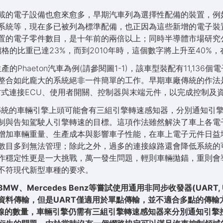
載的電子設備也愈來愈多，早期汽車列為選擇性配備的裝置，例
樂系統等，現在多已被列為標準配備，也正因為這些新增的電子裝
電子零件數目，是十年前的兩倍以上；同時半導體市場研究公司 IC
格的比重已達23%，而到2010年時，這個數字將上升至40%，
W)生產的Phaeton汽車為例(請參閱圖1-1)，該車型裝配有11,136
合如此龐大的系統絕非一件簡單的工作。早期車廠傳統的作法是利
點的方式連接ECU、使用者開關、控制器與末端元件，以完成控制及
，傳統的車輛引擎上頭可能會有三組引擎轉速感知器，分別通知引
制與告知駕駛人引擎轉速的目標。這項作法雖然解決了車上各電
增加車輛重量、生產成本與影響車子性能，在車上電子元件日益
數目多到無法管理；除此之外，過多的連接線路還會降低系統的
作穩定性更是一大挑戰，萬一發生問題，輕則車輛拋錨，重則會
不符現代新型車種的要求。
ercedes Benz等嘗試使用通用非同步收發器(UART, Univer
r)來進行車輛資料傳輸，但是UART僅適用於單點傳輸，並不適合多點
電線的數量，車輛引擎仍需有三組引擎轉速感知器來分別通知引擎