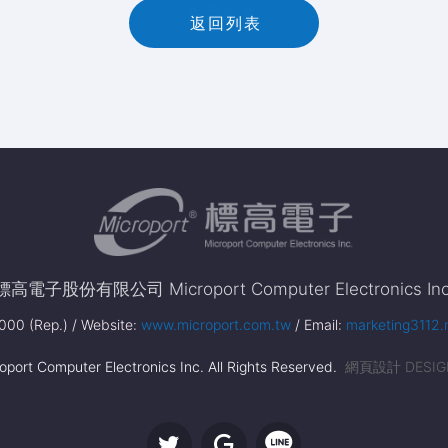
返
回
列
表
返回列表
標高電子股份有限公司 Microport Computer Electronics Inc
00 (Rep.) / Website:
www.microport.com.tw
/ Email:
marketing3112.
port Computer Electronics Inc. All Rights Reserved.
網頁設計 DESIG