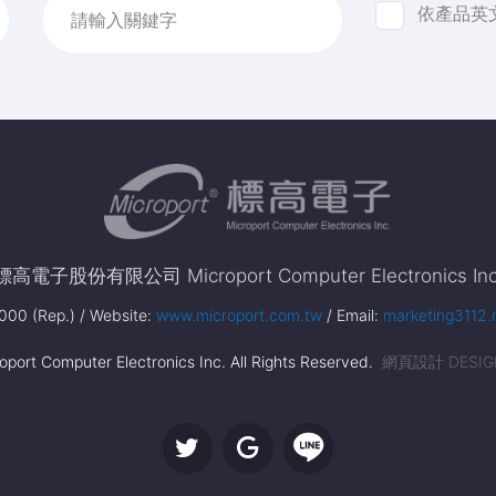
依產品英
請輸入關鍵字
標高電子股份有限公司 Microport Computer Electronics Inc
00 (Rep.) / Website:
www.microport.com.tw
/ Email:
marketing3112.
port Computer Electronics Inc. All Rights Reserved.
網頁設計 DESIG