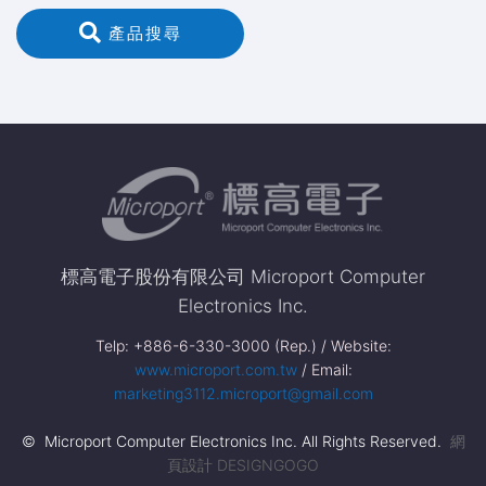
 產品搜尋
標高電子股份有限公司 Microport Computer
Electronics Inc.
Telp: +886-6-330-3000 (Rep.) / Website:
www.microport.com.tw
/ Email:
marketing3112.microport@gmail.com
© Microport Computer Electronics Inc. All Rights Reserved.
網
頁設計 DESIGNGOGO