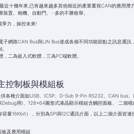
，最近十幾年來,已有越來越多其他相近的產業重視CAN的應用潛
療裝置、相機、自動門、‧‧‧多的不勝枚舉。
競爭力，操控未來!
子網路CAN Bus與LIN Bus達成各個不同功能節點之訊息通訊，
制。
體，二為嵌入式軟體，三為PC端軟體。
主控制板與模組板
如USB、ICSP、D-Sub 9-Pin RS232、CAN bus、LIN b
二組並聯供Debug用)、128×64圖形式液晶顯示模組含觸控面板、 二
儲存容量16Kbit），分別為SPI與I2C通訊介面，以上二個介面
模組板及應用模組