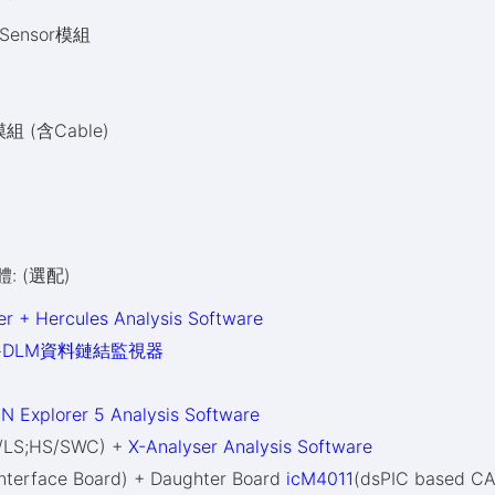
e Sensor模組
 模組 (含Cable)
: (選配)
r + Hercules Analysis Software
+
DLM資料鏈結監視器
 Explorer 5 Analysis Software
/LS;HS/SWC) +
X-Analyser Analysis Software
Interface Board) + Daughter Board
icM4011
(dsPIC based