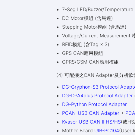
7-Seg LED/Buzzer/Temperatur
DC Motor模組 (含馬達)
Stepping Motor模組 (含馬達)
Voltage/Current Measurement
RFID模組 (含Tag × 3)
GPS CAN應用模組
GPRS/GSM CAN應用模組
(4) 可配接之CAN Adapter及分析軟體
DG-Gryphon-S3 Protocol Adapte
DG-DPA4plus Protocol Adapter
DG-Python Protocol Adapter
PCAN-USB CAN Adapter
+
PCAN
Kvaser USB CAN II HS/HS
(或HS
Mother Board
UIB-PC104
(User 