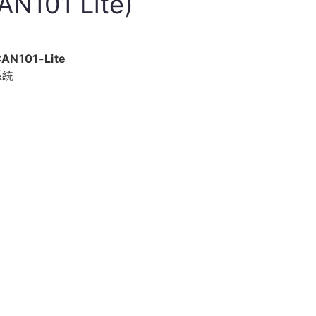
N101 Lite)
AN101-Lite
系統