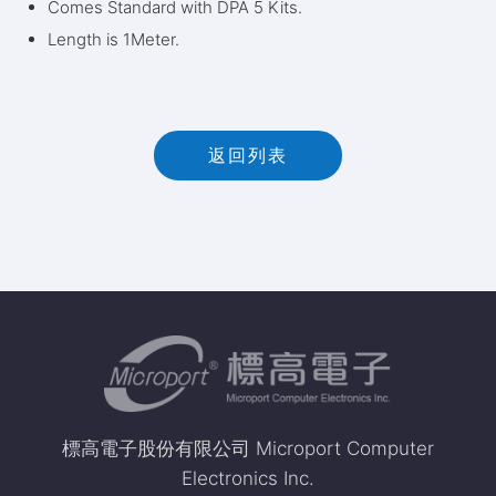
Comes Standard with DPA 5 Kits.
Length is 1Meter.
返回列表
標高電子股份有限公司 Microport Computer
Electronics Inc.