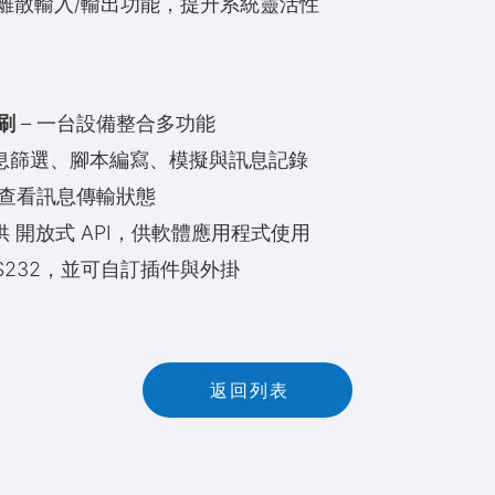
加離散輸入/輸出功能，提升系統靈活性
刷
– 一台設備整合多功能
訊息篩選、腳本編寫、模擬與訊息記錄
時查看訊息傳輸狀態
供 開放式 API，供軟體應用程式使用
/ RS232，並可自訂插件與外掛
返
回
列
表
返回列表