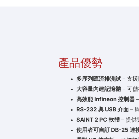
產品優勢
多序列匯流排測試
– 支
大容量內建記憶體
– 可
高效能 Infineon 控制器
RS-232 與 USB 介面
–
SAINT 2 PC 軟體
– 提
使用者可自訂 DB-25 連