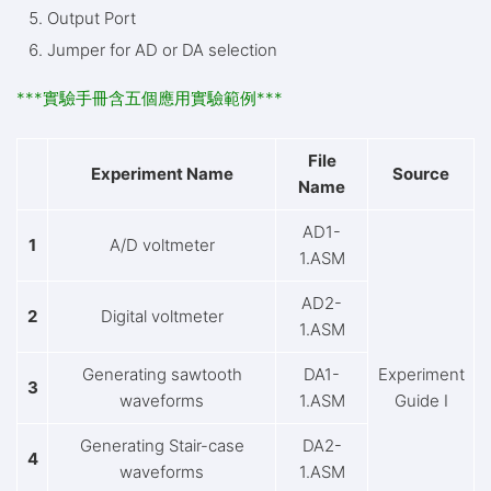
Output Port
Jumper for AD or DA selection
***實驗手冊含五個應用實驗範例***
File
Experiment Name
Source
Name
AD1-
1
A/D voltmeter
1.ASM
AD2-
2
Digital voltmeter
1.ASM
Generating sawtooth
DA1-
Experiment
3
waveforms
1.ASM
Guide I
Generating Stair-case
DA2-
4
waveforms
1.ASM