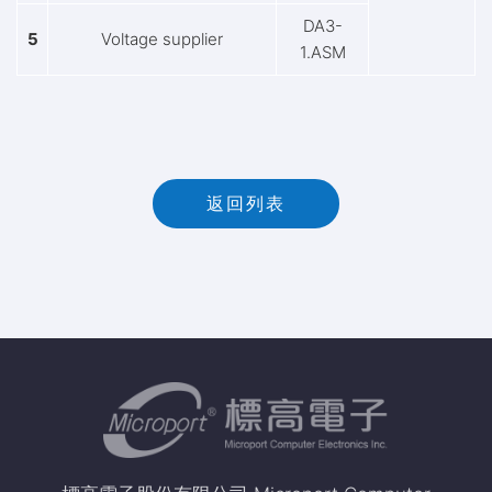
DA3-
5
Voltage supplier
1.ASM
返回列表